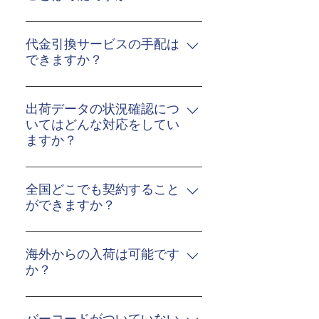
可能です。 ヤマト運輸・佐川
急便・日本郵便・西濃運輸・
代金引換サービスの手配は
エコ配等の各配送業者からお
できますか？
選びいただけます。
可能です。 現金のみ決済やデ
ビット・クレジットといった
出荷データの状況確認につ
お客様のご要望に沿ったサー
いてはどんな対応をしてい
ますか？
ビスのご提案をさせていただ
きます。
出荷データに対しては、WMS
上でリアルタイムに商品の入
全国どこでも契約すること
出庫や在庫状況の確認が可能
ができますか？
です。 また、毎日出荷報告の
ご契約いただけます。 まずは
データをダウンロード出来る
お気軽にお問合せください。
海外からの入荷は可能です
環境を整えています。 お客様
か？
からの商品出荷状況や在庫に
関する問合せ、キャンセルと
可能です。 ただしコンテナ等
いった依頼にも瞬時に対応い
の大型荷物はお受けしており