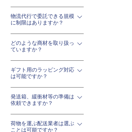
もちろん大丈夫です。 まずは
お気軽にお問合せください。
物流代行で委託できる規模
に制限はありますか？
規模による制限はありませ
ん。 出荷件数に拘らず様々な
どのような商材を取り扱っ
お客様にご利用いただいてお
ていますか？
ります。
アパレル、化粧品から常温保
管可能な食品、雑貨にいたる
ギフト用のラッピング対応
まで保管、出荷が可能です。
は可能ですか？
ギフト用ラッピングはもとよ
り、のし包装等もお客様のご
発送箱、緩衝材等の準備は
要望にお応え致します。 別
依頼できますか？
途、包装費用が発生しますの
当社で準備が可能です。お客
でお見積りさせていただきま
様支給にも対応いたします。
荷物を運ぶ配送業者は選ぶ
す。
ことは可能ですか？