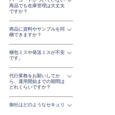
バーコードがついていない
ただけます。
ません。 関税の立替などもご
商品でも在庫管理は大丈夫
ですか？
相談ください。
問題ございません。 バーコー
ドがない商品でも対応させて
商品に資料やサンプルを同
いただきます。
梱できますか？
同梱作業も対応しておりま
す。 別途、同梱費用が発生し
梱包ミスや発送ミスが不安
ますのでお見積りさせていた
です。
だきます。
当社では徹底した品質管理を
しておりますので安心してお
代行業務をお願いしてか
任せください。
ら、運用開始までの期間は
どれくらいですか？
お客様の状況によってことな
りますが、最短1週間で運用開
御社はどのようなセキュリ
始が可能です。 業務内容によ
ティー対策を取っています