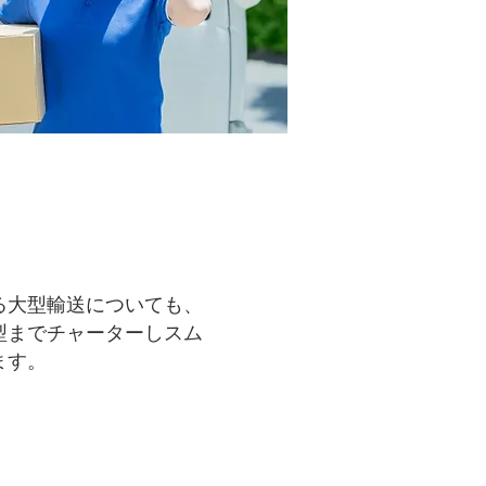
る大型輸送についても、
型までチャーターしスム
ます。