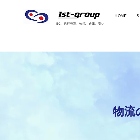
HOME
S
EC、代行発送、物流、倉庫、安い
​物