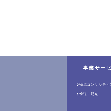
​事 業 サ ー 
物流コンサルティ
輸送・配送