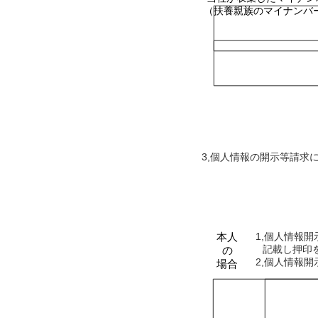
（扶養親族のマイナンバ
3,個人情報の開示等請求
​請求者
本人
1,個人情報開
記載し押印を
の
2,個人情報
場合