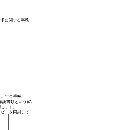
務
務
請求に関する事務
理人の確認方法
証、年金手帳、
確認書類という)の
認します。
コピーを同封して