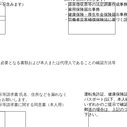
ーを含みます）
・源泉徴収票等の法定調書作成事
・雇用保険届出事務
・健康保険・厚生年金保険届出事
・労働者災害補償保険法に基づく
に必要となる書類および本人または代理人であることの確認方法等
必要書類
本人および代
運転免許証、健康保険
示等請求書 氏名、住所などを漏れなく
パスポート(以下、本人
お願いします。
いずれかのご提示で確
開示等請求書に関する同意書（本人用）
郵送の場合は、上記の
下さい。