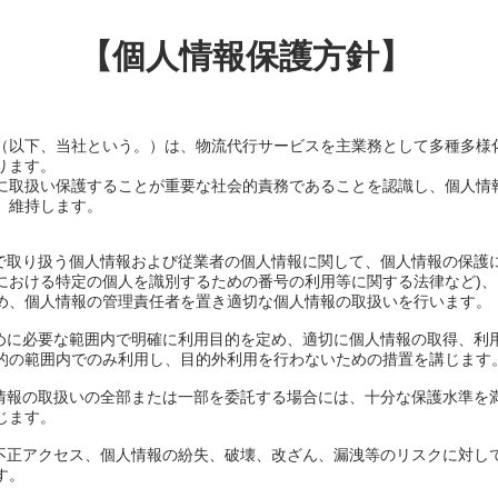
【個人情報保護方針】
（以下、当社という。）は、物流代行サービスを主業務として多種多様
ります。
に取扱い保護することが重要な社会的責務であることを認識し、個人情
、維持します。
務で取り扱う個人情報および従業者の個人情報に関して、個人情報の保護
における特定の個人を識別するための番号の利用等に関する法律など)
め、個人情報の管理責任者を置き適切な個人情報の取扱いを行います。
ために必要な範囲内で明確に利用目的を定め、適切に個人情報の取得、利
的の範囲内でのみ利用し、目的外利用を行わないための措置を講じます
人情報の取扱いの全部または一部を委託する場合には、十分な保護水準を
じます。
の不正アクセス、個人情報の紛失、破壊、改ざん、漏洩等のリスクに対し
す。