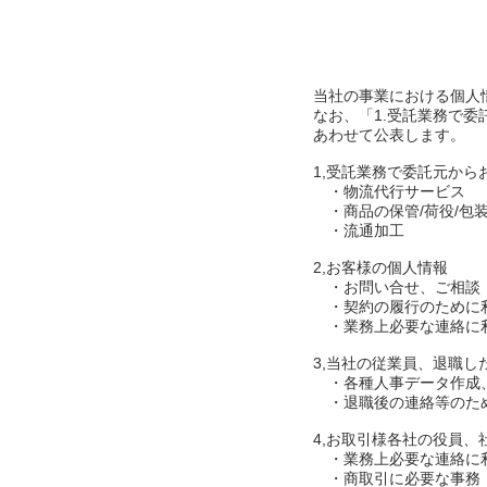
当社の事業における個人
なお、「1.受託業務で
あわせて公表します。
1,受託業務で委託元か
・物流代行サービス
・商品の保管/荷役/包装
・流通加工
2,お客様の個人情報
・お問い合せ、ご相談
・契約の履行のために
・業務上必要な連絡に
3,当社の従業員、退職し
・各種人事データ作成、
・退職後の連絡等のた
4,お取引様各社の役員
・業務上必要な連絡に
・商取引に必要な事務・